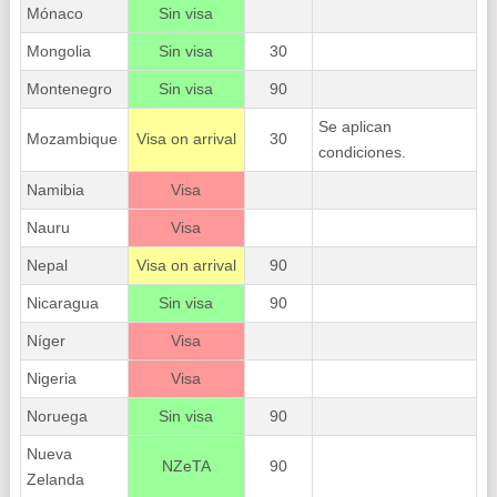
Mónaco
Sin visa
Mongolia
Sin visa
30
Montenegro
Sin visa
90
Se aplican
Mozambique
Visa on arrival
30
condiciones.
Namibia
Visa
Nauru
Visa
Nepal
Visa on arrival
90
Nicaragua
Sin visa
90
Níger
Visa
Nigeria
Visa
Noruega
Sin visa
90
Nueva
NZeTA
90
Zelanda