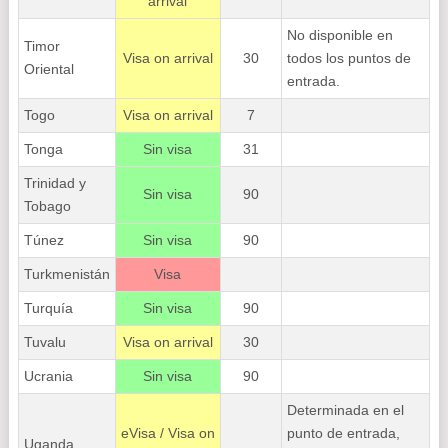
arrival
No disponible en
Timor
Visa on arrival
30
todos los puntos de
Oriental
entrada.
Togo
Visa on arrival
7
Tonga
Sin visa
31
Trinidad y
Sin visa
90
Tobago
Túnez
Sin visa
90
Turkmenistán
Visa
Turquía
Sin visa
90
Tuvalu
Visa on arrival
30
Ucrania
Sin visa
90
Determinada en el
eVisa / Visa on
punto de entrada,
Uganda