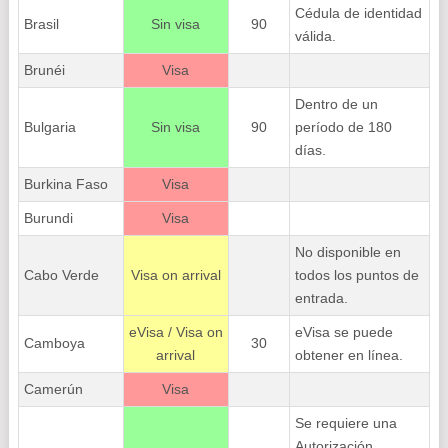
Cédula de identidad
Brasil
Sin visa
90
válida.
Brunéi
Visa
Dentro de un
Bulgaria
Sin visa
90
período de 180
días.
Burkina Faso
Visa
Burundi
Visa
No disponible en
Cabo Verde
Visa on arrival
todos los puntos de
entrada.
eVisa / Visa on
eVisa se puede
Camboya
30
arrival
obtener en línea.
Camerún
Visa
Se requiere una
Autorización