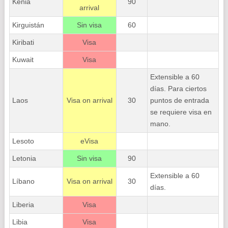
Kenia
90
arrival
Kirguistán
Sin visa
60
Kiribati
Visa
Kuwait
Visa
Extensible a 60
días. Para ciertos
Laos
Visa on arrival
30
puntos de entrada
se requiere visa en
mano.
Lesoto
eVisa
Letonia
Sin visa
90
Extensible a 60
Líbano
Visa on arrival
30
días.
Liberia
Visa
Libia
Visa