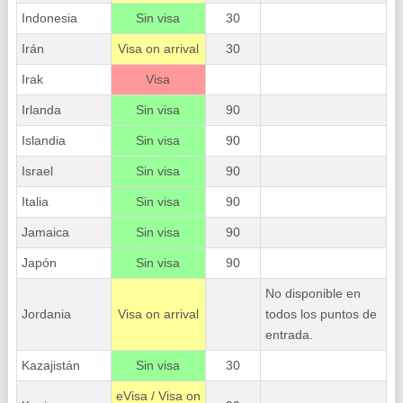
Indonesia
Sin visa
30
Irán
Visa on arrival
30
Irak
Visa
Irlanda
Sin visa
90
Islandia
Sin visa
90
Israel
Sin visa
90
Italia
Sin visa
90
Jamaica
Sin visa
90
Japón
Sin visa
90
No disponible en
Jordania
Visa on arrival
todos los puntos de
entrada.
Kazajistán
Sin visa
30
eVisa / Visa on