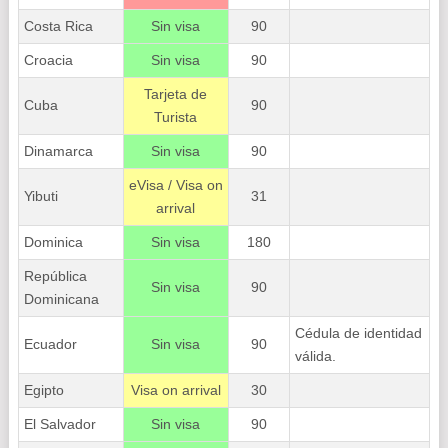
Costa Rica
Sin visa
90
Croacia
Sin visa
90
Tarjeta de
Cuba
90
Turista
Dinamarca
Sin visa
90
eVisa / Visa on
Yibuti
31
arrival
Dominica
Sin visa
180
República
Sin visa
90
Dominicana
Cédula de identidad
Ecuador
Sin visa
90
válida.
Egipto
Visa on arrival
30
El Salvador
Sin visa
90