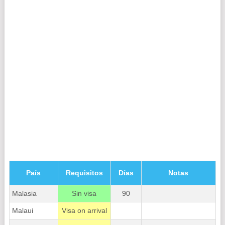
País
Requisitos
Días
Notas
Malasia
Sin visa
90
Malaui
Visa on arrival