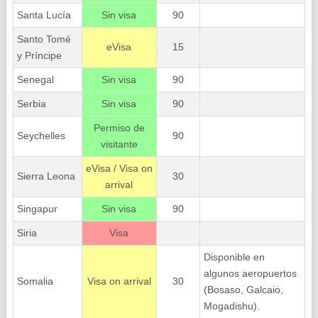
Santa Lucía
Sin visa
90
Santo Tomé
eVisa
15
y Príncipe
Senegal
Sin visa
90
Serbia
Sin visa
90
Permiso de
Seychelles
90
visitante
eVisa / Visa on
Sierra Leona
30
arrival
Singapur
Sin visa
90
Siria
Visa
Disponible en
algunos aeropuertos
Somalia
Visa on arrival
30
(Bosaso, Galcaio,
Mogadishu).