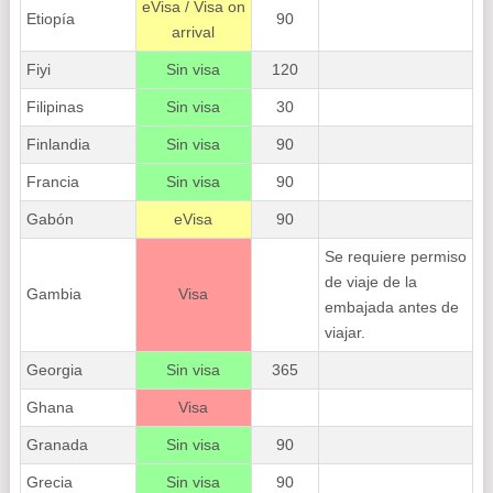
eVisa / Visa on
Etiopía
90
arrival
Fiyi
Sin visa
120
Filipinas
Sin visa
30
Finlandia
Sin visa
90
Francia
Sin visa
90
Gabón
eVisa
90
Se requiere permiso
de viaje de la
Gambia
Visa
embajada antes de
viajar.
Georgia
Sin visa
365
Ghana
Visa
Granada
Sin visa
90
Grecia
Sin visa
90