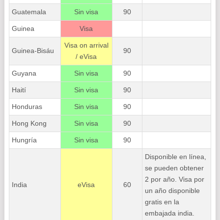
Guatemala
Sin visa
90
Guinea
Visa
Visa on arrival
Guinea-Bisáu
90
/ eVisa
Guyana
Sin visa
90
Haití
Sin visa
90
Honduras
Sin visa
90
Hong Kong
Sin visa
90
Hungría
Sin visa
90
Disponible en línea,
se pueden obtener
2 por año. Visa por
India
eVisa
60
un año disponible
gratis en la
embajada india.