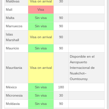
Maldivas
Visa on arrival
30
Malí
Visa
Malta
Sin visa
90
Marruecos
Sin visa
90
Islas
Visa on arrival
90
Marshall
Mauricio
Sin visa
90
Disponible en el
Aeropuerto
Mauritania
Visa on arrival
Internacional de
Nuakchot–
Oumtounsy.
México
Sin visa
180
Micronesia
Sin visa
30
Moldavia
Sin visa
90