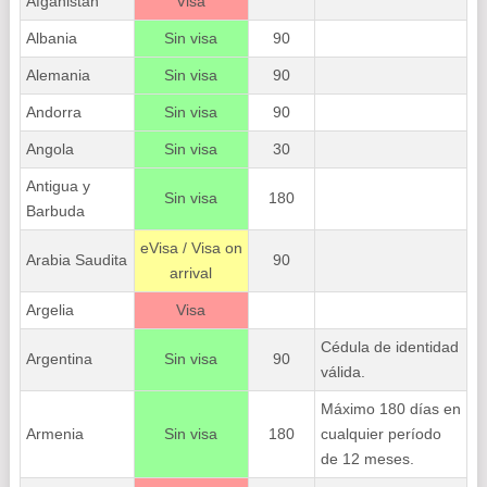
Afganistán
Visa
Albania
Sin visa
90
Alemania
Sin visa
90
Andorra
Sin visa
90
Angola
Sin visa
30
Antigua y
Sin visa
180
Barbuda
eVisa / Visa on
Arabia Saudita
90
arrival
Argelia
Visa
Cédula de identidad
Argentina
Sin visa
90
válida.
Máximo 180 días en
Armenia
Sin visa
180
cualquier período
de 12 meses.