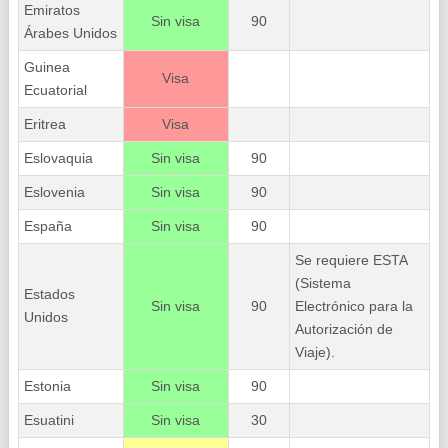
Emiratos
Sin visa
90
Árabes Unidos
Guinea
Visa
Ecuatorial
Eritrea
Visa
Eslovaquia
Sin visa
90
Eslovenia
Sin visa
90
España
Sin visa
90
Se requiere ESTA
(Sistema
Estados
Sin visa
90
Electrónico para la
Unidos
Autorización de
Viaje).
Estonia
Sin visa
90
Esuatini
Sin visa
30