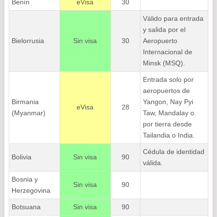
Benín
eVisa
30
Válido para entrada
y salida por el
Bielorrusia
Sin visa
30
Aeropuerto
Internacional de
Minsk (MSQ).
Entrada solo por
aeropuertos de
Birmania
Yangon, Nay Pyi
eVisa
28
(Myanmar)
Taw, Mandalay o
por tierra desde
Tailandia o India.
Cédula de identidad
Bolivia
Sin visa
90
válida.
Bosnia y
Sin visa
90
Herzegovina
Botsuana
Sin visa
90