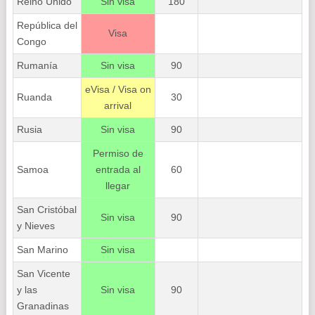
Reino Unido
Sin visa
180
República del
Visa
Congo
Rumanía
Sin visa
90
eVisa / Visa on
Ruanda
30
arrival
Rusia
Sin visa
90
Permiso de
Samoa
entrada al
60
llegar
San Cristóbal
Sin visa
90
y Nieves
San Marino
Sin visa
San Vicente
y las
Sin visa
90
Granadinas