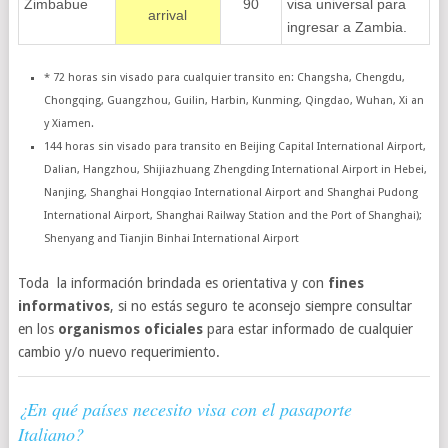
Zimbabue
90
visa universal para
arrival
ingresar a Zambia.
* 72 horas sin visado para cualquier transito en: Changsha, Chengdu,
Chongqing, Guangzhou, Guilin, Harbin, Kunming, Qingdao, Wuhan, Xi an
y Xiamen.
144 horas sin visado para transito en Beijing Capital International Airport,
Dalian, Hangzhou, Shijiazhuang Zhengding International Airport in Hebei,
Nanjing, Shanghai Hongqiao International Airport and Shanghai Pudong
International Airport, Shanghai Railway Station and the Port of Shanghai);
Shenyang and Tianjin Binhai International Airport
Toda la información brindada es orientativa y con
fines
informativos
, si no estás seguro te aconsejo siempre consultar
en los
organismos oficiales
para estar informado de cualquier
cambio y/o nuevo requerimiento.
¿En qué países necesito visa con el pasaporte
Italiano?