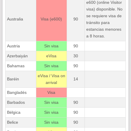
e600 (online Visitor
visa) disponible. No
se requiere visa de
Australia
Visa (e600)
90
tránsito para
estancias menores
a 8 horas.
Austria
Sin visa
90
Azerbaiyán
eVisa
30
Bahamas
Sin visa
90
eVisa / Visa on
Baréin
14
arrival
Bangladés
Visa
Barbados
Sin visa
90
Bélgica
Sin visa
90
Belice
Sin visa
90