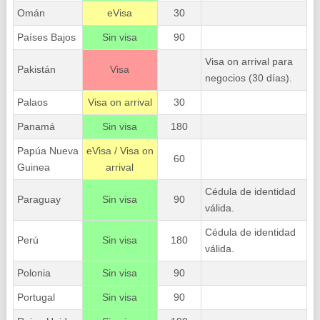
Omán
eVisa
30
Países Bajos
Sin visa
90
Visa on arrival para
Pakistán
Visa
negocios (30 días).
Palaos
Visa on arrival
30
Panamá
Sin visa
180
Papúa Nueva
eVisa / Visa on
60
Guinea
arrival
Cédula de identidad
Paraguay
Sin visa
90
válida.
Cédula de identidad
Perú
Sin visa
180
válida.
Polonia
Sin visa
90
Portugal
Sin visa
90