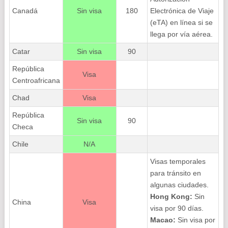
Canadá
Sin visa
180
Electrónica de Viaje
(eTA) en línea si se
llega por vía aérea.
Catar
Sin visa
90
República
Visa
Centroafricana
Chad
Visa
República
Sin visa
90
Checa
Chile
N/A
Visas temporales
para tránsito en
algunas ciudades.
Hong Kong:
Sin
China
Visa
visa por 90 días.
Macao:
Sin visa por