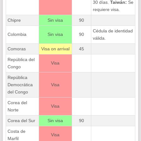
30 días.
Taiwán:
Se
requiere visa.
Chipre
Sin visa
90
Cédula de identidad
Colombia
Sin visa
90
válida.
Comoras
Visa on arrival
45
República del
Visa
Congo
República
Democrática
Visa
del Congo
Corea del
Visa
Norte
Corea del Sur
Sin visa
90
Costa de
Visa
Marfil