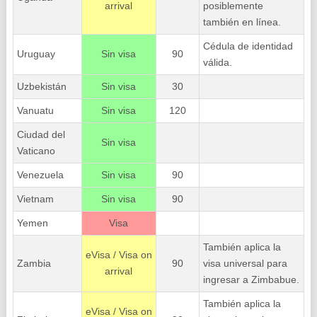
arrival
posiblemente
también en línea.
Cédula de identidad
Uruguay
Sin visa
90
válida.
Uzbekistán
Sin visa
30
Vanuatu
Sin visa
120
Ciudad del
Sin visa
Vaticano
Venezuela
Sin visa
90
Vietnam
Sin visa
90
Yemen
Visa
También aplica la
eVisa / Visa on
Zambia
90
visa universal para
arrival
ingresar a Zimbabue.
También aplica la
eVisa / Visa on