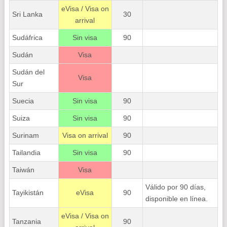
eVisa / Visa on
Sri Lanka
30
arrival
Sudáfrica
Sin visa
90
Sudán
Visa
Sudán del
Visa
Sur
Suecia
Sin visa
90
Suiza
Sin visa
90
Surinam
Visa on arrival
90
Tailandia
Sin visa
90
Taiwán
Visa
Válido por 90 días,
Tayikistán
eVisa
90
disponible en línea.
eVisa / Visa on
Tanzania
90