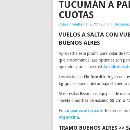
TUCUMÁN A PART
CUOTAS
Volá sin vueltas
|
26/07/2019
|
Tucumán
VUELOS A SALTA CON VU
BUENOS AIRES
Aprovecha esta promo para volar direct
que encontramos! Las opciones son para
operados por la low cost
Aerolíneas A
Los vuelos en
Fly Bondi
incluyen una
m
kg
que se pueda ubicar bajo el asiento d
Si necesitas llevar más equipaje de mano
maleta o mochila de máximo
55 cm x 4
En
volasinvueltas.com
te acercamos 
Argentina
.
TRAMO BUENOS AIRES >> S