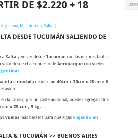
IR DE $2.220 + 18
,
Argentina
,
Multidestino
,
Salta
|
ELTA DESDE TUCUMÁN SALIENDO DE
o a
Salta
y volver desde
Tucumán
con las mejores tarifas
 volar desde el aeropuerto de
Aeroparque
con vuelos
rgentinas
.
aleta
o
mochila
de máximo
40cm x 30cm x 20cm
y
6
el avión.
 en la cabina, por un coste adicional, puedes agregar: Una
5 cm x 25 cm
y
9 kg.
los
vuelos
más baratos para que sigas
viajando en
ALTA & TUCUMÁN >> BUENOS AIRES